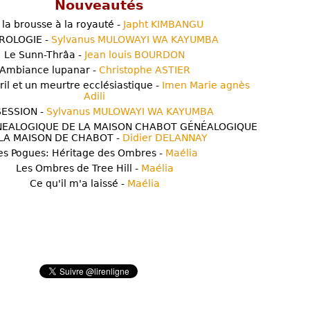
Nouveautés
 la brousse à la royauté -
Japht KIMBANGU
ROLOGIE -
Sylvanus MULOWAYI WA KAYUMBA
Le Sunn-Thrâa -
Jean louis BOURDON
Ambiance lupanar -
Christophe ASTIER
ril et un meurtre ecclésiastique -
Imen Marie agnès
Adili
ESSION -
Sylvanus MULOWAYI WA KAYUMBA
NEALOGIQUE DE LA MAISON CHABOT GÉNÉALOGIQUE
LA MAISON DE CHABOT -
Didier DELANNAY
es Pogues: Héritage des Ombres -
Maélia
Les Ombres de Tree Hill -
Maélia
Ce qu'il m'a laissé -
Maélia