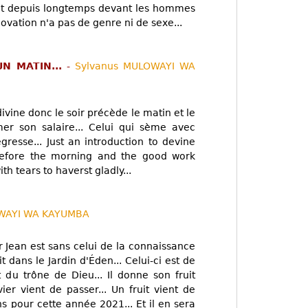
tait depuis longtemps devant les hommes
ovation n'a pas de genre ni de sexe...
UN MATIN...
-
Sylvanus MULOWAYI WA
divine donc le soir précède le matin et le
amer son salaire... Celui qui sème avec
gresse... Just an introduction to devine
 before the morning and the good work
h tears to haverst gladly...
OWAYI WA KAYUMBA
r Jean est sans celui de la connaissance
 dans le Jardin d'Éden... Celui-ci est de
t du trône de Dieu... Il donne son fruit
ier vient de passer... Un fruit vient de
ns pour cette année 2021... Et il en sera