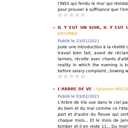
l'INSS qui fendu le mur qui résis
pour prouver à suffisance que l'inn
IL Y EUT UN SOIR, IL Y EUT 
KAYUMBA
Publié le 23/01/2021
Juste une introduction à la réalité 
travail bien fait, avant de récl
larmes, récolte avec chants d'allé
reality in which the evening is
before salary complaint...Sowing wit
L'ARBRE DE VE
-
Sylvanus MUL
Publié le 03/02/2021
L'Arbre de Vie vue dans le ciel pa
du bien et du mal comme ce l'était
part et d'autre du fleuve qui sor
chaque mois... Et le mois de janv
tomber et il en reste 11... Du moi