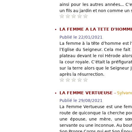
ainsi pour les autres années... 
un fils au jardin et non comme un s
LA FEMME A LA TETE D'HOM
Publié le 22/01/2021
La femme à la tête d’homme est l’i
l’Eglise du Seigneur. Cela me fait
plateau devant le roi Hérode alor
la cour royale. C’était la préfigur
sur la terre alors que le Seigneur 
après la résurrection.
LA FEMME VERTUEUSE
-
Sylva
Publié le 29/08/2021
La Femme Vertueuse est une femm
route de quiconque la cherche pour
une épouse, une mère, une sœur
servante ou une inconnue. Au bou
Son Propre Corps qui est Son Épou