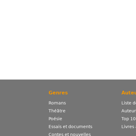
Genres
Auteu
Romans
Liste 
Théâtre
Auteurs
Poésie
Top 10
Essais et documents
Livres
Contes et nouvelles