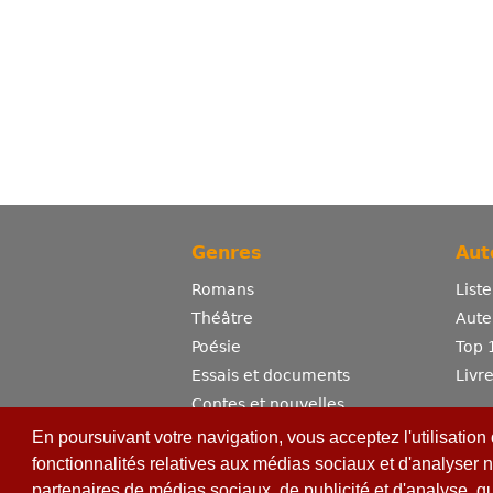
Genres
Aut
Romans
List
Théâtre
Aute
Poésie
Top 
Essais et documents
Livr
Contes et nouvelles
Dictionnaire
En poursuivant votre navigation, vous acceptez l'utilisation
Sciences
fonctionnalités relatives aux médias sociaux et d'analyser n
partenaires de médias sociaux, de publicité et d'analyse, q
Bandes dessinées