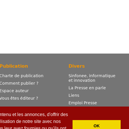
Publication
Divers
Charte de publication
Sinfonee, informatique
et innovation
Comment publier ?
La Presse en parle
Espace auteur
Liens
Vous êtes éditeur ?
Emploi Presse
Mentions légales
tenu et les annonces, d'offrir des
Contactez-nous
lisation de notre site avec nos
OK
 leur avez fournies ou qu'ils ont