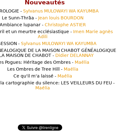
Nouveautés
ROLOGIE -
Sylvanus MULOWAYI WA KAYUMBA
Le Sunn-Thrâa -
Jean louis BOURDON
Ambiance lupanar -
Christophe ASTIER
ril et un meurtre ecclésiastique -
Imen Marie agnès
Adili
ESSION -
Sylvanus MULOWAYI WA KAYUMBA
NEALOGIQUE DE LA MAISON CHABOT GÉNÉALOGIQUE
LA MAISON DE CHABOT -
Didier DELANNAY
es Pogues: Héritage des Ombres -
Maélia
Les Ombres de Tree Hill -
Maélia
Ce qu'il m'a laissé -
Maélia
 la cartographie du silence: LES VEILLEURS DU FEU -
Maélia