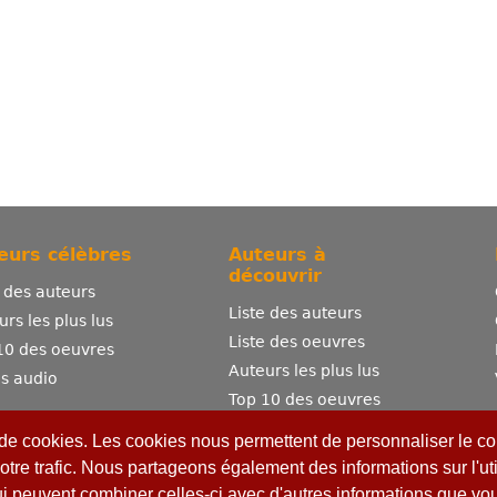
eurs célèbres
Auteurs à
découvrir
e des auteurs
Liste des auteurs
urs les plus lus
Liste des oeuvres
10 des oeuvres
Auteurs les plus lus
es audio
Top 10 des oeuvres
Comment publier ?
 de cookies. Les cookies nous permettent de personnaliser le con
otre trafic. Nous partageons également des informations sur l'uti
ui peuvent combiner celles-ci avec d'autres informations que vous