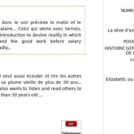
NUME
e donc le soir précède le matin et le
salaire... Celui qui sème avec larmes,
La sève d’av
 introduction to devine reality in which
and the good work before salary
POSS
dly...
HISTOIRE GE
DE 
L
veut aussi écouter et lire les autres
Elizabeth, ou
e sa plume vieille de plus de 30 ans...
lso wants to listen and read others to
than 30 years old ...