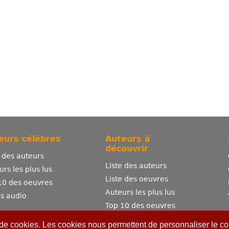
eurs célèbres
Auteurs à
découvrir
e des auteurs
Liste des auteurs
urs les plus lus
Liste des oeuvres
10 des oeuvres
Auteurs les plus lus
es audio
Top 10 des oeuvres
Comment publier ?
 de cookies. Les cookies nous permettent de personnaliser le con