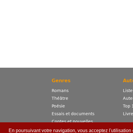
Genres
Aut
Romans
List
Théâtre
Aute
Poésie
Top 
Essais et documents
Livr
Contes et nouvelles
Dictionnaire
En poursuivant votre navigation, vous acceptez l'utilisation