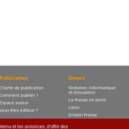
Publication
Divers
Charte de publication
Sinfonee, informatique
et innovation
Comment publier ?
La Presse en parle
Espace auteur
Liens
Vous êtes éditeur ?
Emploi Presse
Mentions légales
tenu et les annonces, d'offrir des