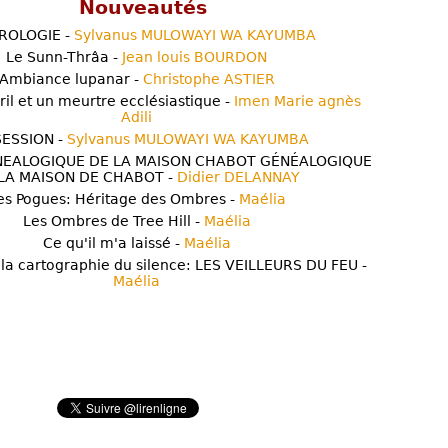
Nouveautés
ROLOGIE -
Sylvanus MULOWAYI WA KAYUMBA
Le Sunn-Thrâa -
Jean louis BOURDON
Ambiance lupanar -
Christophe ASTIER
ril et un meurtre ecclésiastique -
Imen Marie agnès
Adili
ESSION -
Sylvanus MULOWAYI WA KAYUMBA
NEALOGIQUE DE LA MAISON CHABOT GÉNÉALOGIQUE
LA MAISON DE CHABOT -
Didier DELANNAY
es Pogues: Héritage des Ombres -
Maélia
Les Ombres de Tree Hill -
Maélia
Ce qu'il m'a laissé -
Maélia
 la cartographie du silence: LES VEILLEURS DU FEU -
Maélia