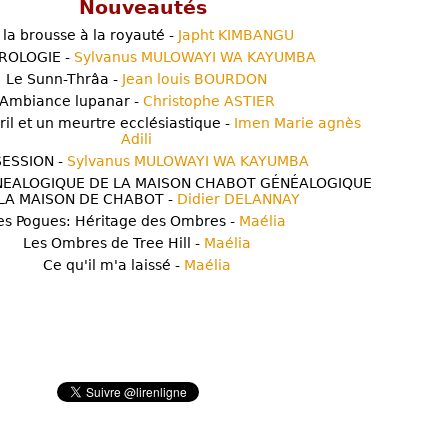
Nouveautés
 la brousse à la royauté -
Japht KIMBANGU
ROLOGIE -
Sylvanus MULOWAYI WA KAYUMBA
Le Sunn-Thrâa -
Jean louis BOURDON
Ambiance lupanar -
Christophe ASTIER
ril et un meurtre ecclésiastique -
Imen Marie agnès
Adili
ESSION -
Sylvanus MULOWAYI WA KAYUMBA
NEALOGIQUE DE LA MAISON CHABOT GÉNÉALOGIQUE
LA MAISON DE CHABOT -
Didier DELANNAY
es Pogues: Héritage des Ombres -
Maélia
Les Ombres de Tree Hill -
Maélia
Ce qu'il m'a laissé -
Maélia