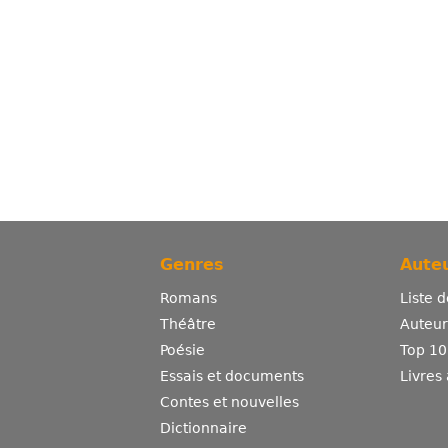
Genres
Auteu
Romans
Liste 
Théâtre
Auteurs
Poésie
Top 10
Essais et documents
Livres
Contes et nouvelles
Dictionnaire