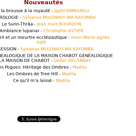
Nouveautés
 la brousse à la royauté -
Japht KIMBANGU
ROLOGIE -
Sylvanus MULOWAYI WA KAYUMBA
Le Sunn-Thrâa -
Jean louis BOURDON
Ambiance lupanar -
Christophe ASTIER
ril et un meurtre ecclésiastique -
Imen Marie agnès
Adili
ESSION -
Sylvanus MULOWAYI WA KAYUMBA
NEALOGIQUE DE LA MAISON CHABOT GÉNÉALOGIQUE
LA MAISON DE CHABOT -
Didier DELANNAY
es Pogues: Héritage des Ombres -
Maélia
Les Ombres de Tree Hill -
Maélia
Ce qu'il m'a laissé -
Maélia