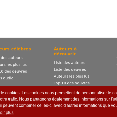
eurs célèbres
Auteurs à
découvrir
e des auteurs
Liste des auteurs
urs les plus lus
Liste des oeuvres
10 des oeuvres
Auteurs les plus lus
es audio
Top 10 des oeuvres
Comment publier ?
 de cookies. Les cookies nous permettent de personnaliser le con
otre trafic. Nous partageons également des informations sur l'uti
ui peuvent combiner celles-ci avec d'autres informations que vous
oir plus