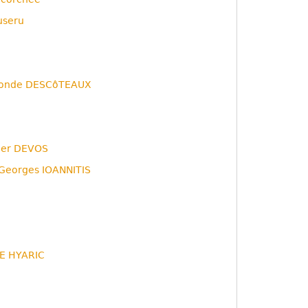
useru
onde DESCôTEAUX
vier DEVOS
Georges IOANNITIS
LE HYARIC