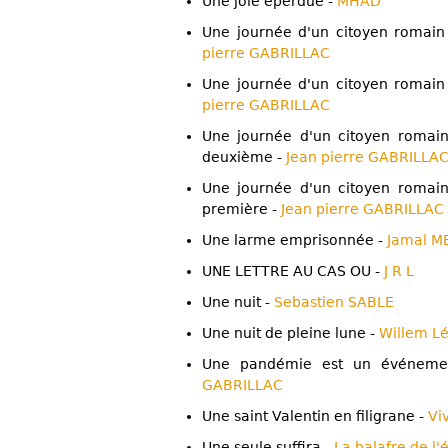
Une joie éperdue -
MHAD
Une journée d'un citoyen romain
pierre GABRILLAC
Une journée d'un citoyen romain
pierre GABRILLAC
Une journée d'un citoyen romain
deuxième -
Jean pierre GABRILLA
Une journée d'un citoyen romain
première -
Jean pierre GABRILLAC
Une larme emprisonnée -
Jamal M
UNE LETTRE AU CAS OU -
J R L
Une nuit -
Sebastien SABLE
Une nuit de pleine lune -
Willem L
Une pandémie est un événeme
GABRILLAC
Une saint Valentin en filigrane -
Vi
Une seule suffira -
La balafre de l