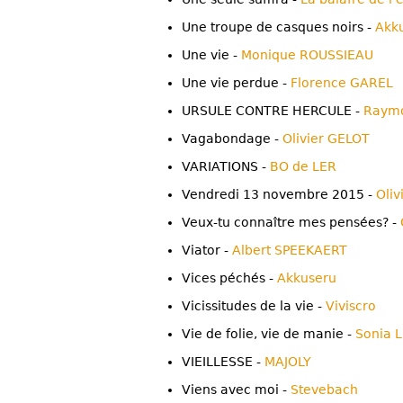
Une troupe de casques noirs -
Akk
Une vie -
Monique ROUSSIEAU
Une vie perdue -
Florence GAREL
URSULE CONTRE HERCULE -
Raym
Vagabondage -
Olivier GELOT
VARIATIONS -
BO de LER
Vendredi 13 novembre 2015 -
Oli
Veux-tu connaître mes pensées? -
Viator -
Albert SPEEKAERT
Vices péchés -
Akkuseru
Vicissitudes de la vie -
Viviscro
Vie de folie, vie de manie -
Sonia 
VIEILLESSE -
MAJOLY
Viens avec moi -
Stevebach