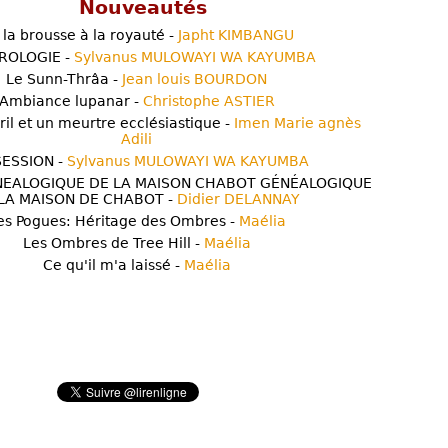
Nouveautés
 la brousse à la royauté -
Japht KIMBANGU
ROLOGIE -
Sylvanus MULOWAYI WA KAYUMBA
Le Sunn-Thrâa -
Jean louis BOURDON
Ambiance lupanar -
Christophe ASTIER
ril et un meurtre ecclésiastique -
Imen Marie agnès
Adili
ESSION -
Sylvanus MULOWAYI WA KAYUMBA
NEALOGIQUE DE LA MAISON CHABOT GÉNÉALOGIQUE
LA MAISON DE CHABOT -
Didier DELANNAY
es Pogues: Héritage des Ombres -
Maélia
Les Ombres de Tree Hill -
Maélia
Ce qu'il m'a laissé -
Maélia