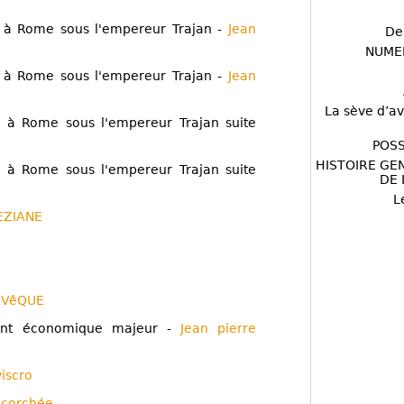
 à Rome sous l'empereur Trajan -
Jean
De
NUME
 à Rome sous l'empereur Trajan -
Jean
La sève d’av
 à Rome sous l'empereur Trajan suite
C
POSS
HISTOIRE GE
 à Rome sous l'empereur Trajan suite
DE 
L
EZIANE
éVêQUE
nt économique majeur -
Jean pierre
viscro
'écorchée