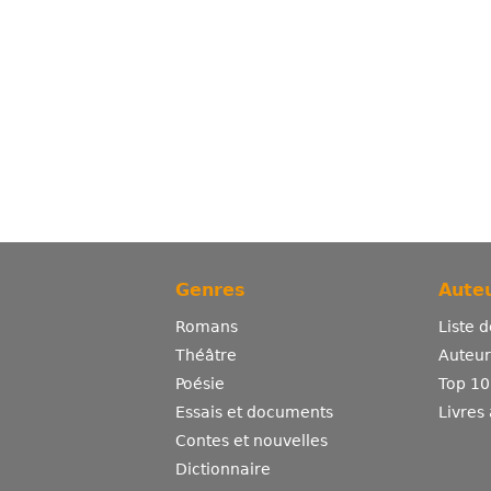
Genres
Auteu
Romans
Liste 
Théâtre
Auteurs
Poésie
Top 10
Essais et documents
Livres
Contes et nouvelles
Dictionnaire