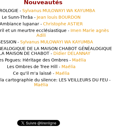
Nouveautés
ROLOGIE -
Sylvanus MULOWAYI WA KAYUMBA
Le Sunn-Thrâa -
Jean louis BOURDON
Ambiance lupanar -
Christophe ASTIER
ril et un meurtre ecclésiastique -
Imen Marie agnès
Adili
ESSION -
Sylvanus MULOWAYI WA KAYUMBA
NEALOGIQUE DE LA MAISON CHABOT GÉNÉALOGIQUE
LA MAISON DE CHABOT -
Didier DELANNAY
es Pogues: Héritage des Ombres -
Maélia
Les Ombres de Tree Hill -
Maélia
Ce qu'il m'a laissé -
Maélia
 la cartographie du silence: LES VEILLEURS DU FEU -
Maélia