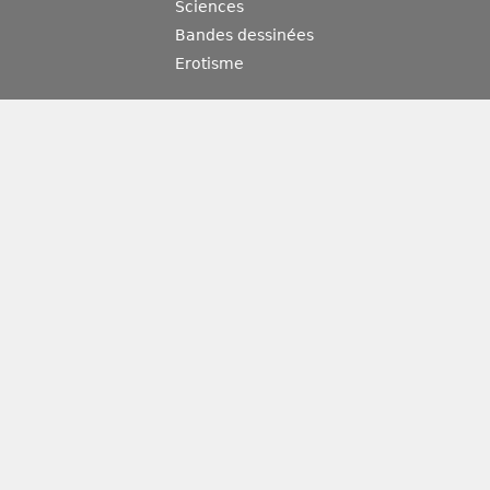
Sciences
Bandes dessinées
Erotisme