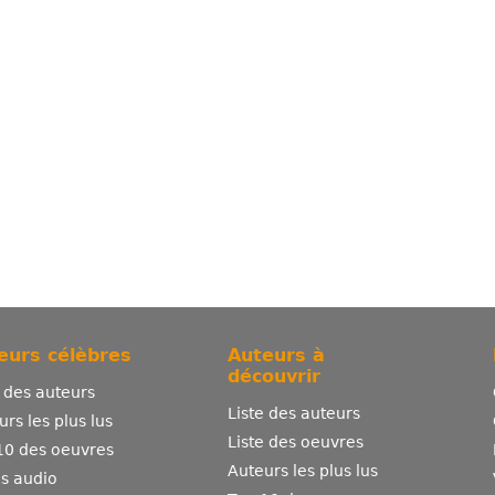
eurs célèbres
Auteurs à
découvrir
e des auteurs
Liste des auteurs
urs les plus lus
Liste des oeuvres
10 des oeuvres
Auteurs les plus lus
es audio