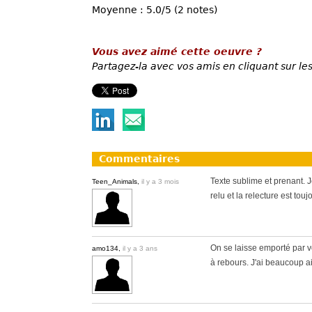
Moyenne : 5.0/5 (2 notes)
Vous avez aimé cette oeuvre ?
Partagez-la avec vos amis en cliquant sur les
Commentaires
Texte sublime et prenant. Je
Teen_Animals,
il y a 3 mois
relu et la relecture est touj
On se laisse emporté par v
amo134,
il y a 3 ans
à rebours. J'ai beaucoup 