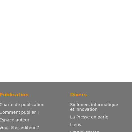
Publication
Divers
Charte de publication
Sinfonee, informatique
et innovation
Comment publier ?
La Presse en parle
Espace auteur
Liens
Vous êtes éditeur ?