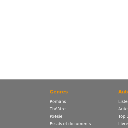
Genres
Aut
Romans
List
Théâtre
Aute
Poésie
Top 
Essais et documents
Livr