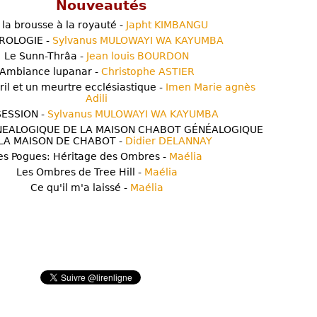
Nouveautés
 la brousse à la royauté -
Japht KIMBANGU
ROLOGIE -
Sylvanus MULOWAYI WA KAYUMBA
Le Sunn-Thrâa -
Jean louis BOURDON
Ambiance lupanar -
Christophe ASTIER
ril et un meurtre ecclésiastique -
Imen Marie agnès
Adili
ESSION -
Sylvanus MULOWAYI WA KAYUMBA
NEALOGIQUE DE LA MAISON CHABOT GÉNÉALOGIQUE
LA MAISON DE CHABOT -
Didier DELANNAY
es Pogues: Héritage des Ombres -
Maélia
Les Ombres de Tree Hill -
Maélia
Ce qu'il m'a laissé -
Maélia