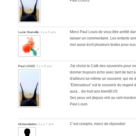
Paul LOUIS.
Merci Paul Louis de vous être arrêté da
Lucie Granville,
il y a 5 ans
laisser un commentaire. Les enfants sont 
moi aussi écrit plusieurs textes pour eux
J'ai choisi le Café des souvenirs pour 
Paul LOUIS,
il y a 5 ans
donner toujours écho avec tant de tact 
d'ailleurs lui-même un souvenir, qui ne d
"Eldoradoux" est le souvenir du regard de
aura... dix-huit ans bientôt (!!)
Ses yeux ont depuis viré au vert-mordor
Paul Louis
C’est compris, merci de répondre!
hlctranslation,
il y a 7 ans