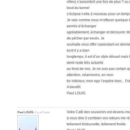
villes) s’assombrit une fois de plus ? o
bout du tunnel
s’éclipse-t-elle à nouveau pour un temp
Je vais comme vous m’effacer quelque te
permis d’échanger
agréablement, échanger et découvrir. Mai
de pécher par excès. Je
souhaite vous offrir cependant un dernier 
écrit il y a bien
longtemps, il est d’un style désuet mais
demi reste très actuelle
au fond de moi. Je ne suis pas certain q
attention, néanmoins, en mon
for intérieur, mon ego l’espère bien... Futi
A bientôt.
Paul LOUIS.
Votre Café des souvenirs est devenu mo
Paul LOUIS,
il y a 5 ans
à vous dire ô combien vos retours me ré
tellement tristounette, tellement froide.