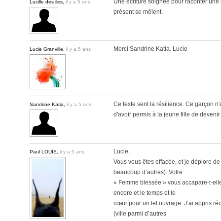
Une écriture soignée pour raconter une be
Lucille des iles,
il y a 5 ans
présent se mêlent.
Merci Sandrine Katia. Lucie
Lucie Granville,
il y a 5 ans
Ce texte sent la résilience. Ce garçon 
Sandrine Katia,
il y a 5 ans
d'avoir permis à la jeune fille de deveni
Lucie,
Paul LOUIS,
il y a 5 ans
Vous vous êtes effacée, et je déplore de n
beaucoup d’autres). Votre
« Femme blessée » vous accapare-t-elle 
encore et le temps et le
cœur pour un tel ouvrage. J’ai appris ré
(ville parmi d’autres