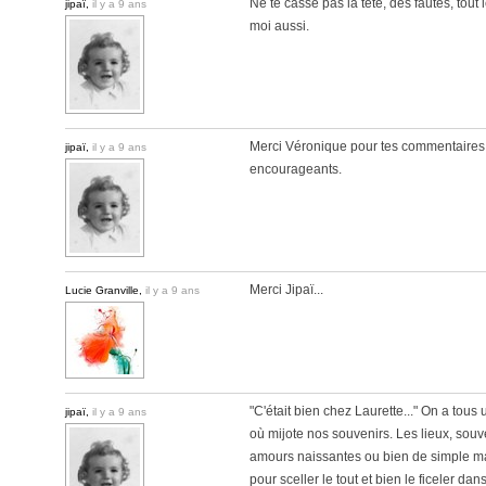
Ne te casse pas la tête, des fautes, tout
jipaï,
il y a 9 ans
moi aussi.
Merci Véronique pour tes commentaires t
jipaï,
il y a 9 ans
encourageants.
Merci Jipaï...
Lucie Granville,
il y a 9 ans
"C'était bien chez Laurette..." On a tou
jipaï,
il y a 9 ans
où mijote nos souvenirs. Les lieux, souve
amours naissantes ou bien de simple mais
pour sceller le tout et bien le ficeler dan