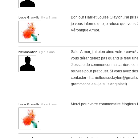
Bonjour Harriet Louise Clayton, j'ai pr
Lucie Granville,
il y a 7 ans
je vous informe que je refuse que vous f
Véronique Armor.
Salut Armor, j’ai bien aimé votre œuvre
hlctranslation,
il y a 7 ans
vous dérangeriez pas quand je ferai une 
J’essaie de commencer ma carrière comm
œuvres pour pratiquer. Si vous avez des
contacter - harrietlouiseclayton@gmail.c
grammaticales - je suis anglaise!)
Merci pour votre commentaire élogieux 
Lucie Granville,
il y a 7 ans