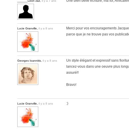
Une bien belle écriture, ma foi, Amical
______Léon zaz,
il y a 7 ans
Merci pour vos encouragements Jacques
Lucie Granville,
il y a 8 ans
parce que je ne trouve pas vos publicati
Un style élégant et expressif sans fiorit
Georges Ioannitis,
il y a 8 ans
lancez-vous dans une oeuvre plus long
assuré!!
Bravo!
:)
Lucie Granville,
il y a 8 ans