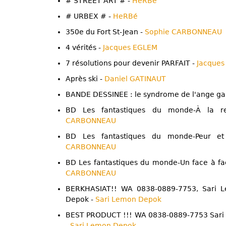
# STREET ART # -
HeRBé
# URBEX # -
HeRBé
350e du Fort St-Jean -
Sophie CARBONNEAU
4 vérités -
Jacques EGLEM
7 résolutions pour devenir PARFAIT -
Jacque
Après ski -
Daniel GATINAUT
BANDE DESSINEE : le syndrome de l'ange ga
BD Les fantastiques du monde-À la r
CARBONNEAU
BD Les fantastiques du monde-Peur e
CARBONNEAU
BD Les fantastiques du monde-Un face à f
CARBONNEAU
BERKHASIAT!! WA 0838-0889-7753, Sari 
Depok -
Sari Lemon Depok
BEST PRODUCT !!! WA 0838-0889-7753 Sari
-
Sari Lemon Depok