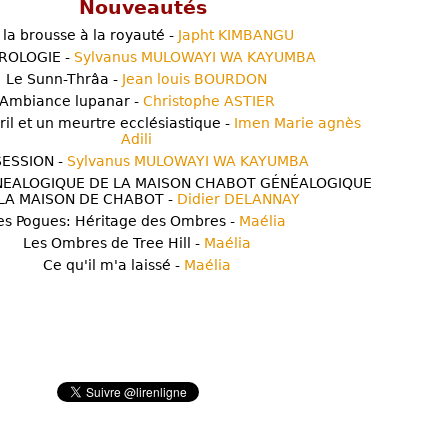
Nouveautés
 la brousse à la royauté -
Japht KIMBANGU
ROLOGIE -
Sylvanus MULOWAYI WA KAYUMBA
Le Sunn-Thrâa -
Jean louis BOURDON
Ambiance lupanar -
Christophe ASTIER
ril et un meurtre ecclésiastique -
Imen Marie agnès
Adili
ESSION -
Sylvanus MULOWAYI WA KAYUMBA
NEALOGIQUE DE LA MAISON CHABOT GÉNÉALOGIQUE
LA MAISON DE CHABOT -
Didier DELANNAY
es Pogues: Héritage des Ombres -
Maélia
Les Ombres de Tree Hill -
Maélia
Ce qu'il m'a laissé -
Maélia