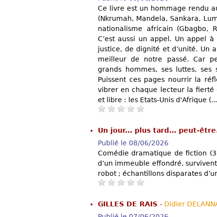
Ce livre est un hommage rendu au
(Nkrumah, Mandela, Sankara, Lumu
nationalisme africain (Gbagbo, 
C’est aussi un appel. Un appel à
justice, de dignité et d’unité. Un 
meilleur de notre passé. Car pen
grands hommes, ses luttes, ses 
Puissent ces pages nourrir la réfl
vibrer en chaque lecteur la fierté 
et libre : les Etats-Unis d'Afrique (...
Un jour... plus tard... peut-être
Publié le 08/06/2026
Comédie dramatique de fiction (
d’un immeuble effondré, surviven
robot ; échantillons disparates d’u
GILLES DE RAIS
-
Didier DELANN
Publié le 07/06/2026