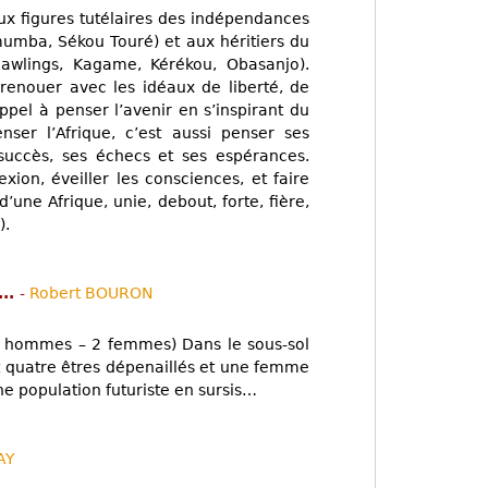
x figures tutélaires des indépendances
mba, Sékou Touré) et aux héritiers du
Rawlings, Kagame, Kérékou, Obasanjo).
 renouer avec les idéaux de liberté, de
appel à penser l’avenir en s’inspirant du
ser l’Afrique, c’est aussi penser ses
succès, ses échecs et ses espérances.
exion, éveiller les consciences, et faire
d’une Afrique, unie, debout, forte, fière,
).
...
-
Robert BOURON
3 hommes – 2 femmes) Dans le sous-sol
t quatre êtres dépenaillés et une femme
ne population futuriste en sursis…
AY