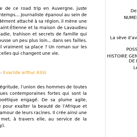
re de ce road trip en Auvergne, juste
De
rintemps… Journaliste épanoui au sein de
NUME
ndément attaché à sa région, il mène une
 Saint-Étienne et la maison de Lavaudieu
adie, trahison et secrets de famille qui
La sève d’av
sse un peu plus loin... dans ses failles.
-il vraiment sa place ? Un roman sur les
POSS
celles qui changent une vie.
HISTOIRE GE
DE 
L
)
-
Evariste arthur ASSI
négritude, l’union des hommes de toutes
ues contemporaines fortes qui sont la
 poétique engagé. De sa plume agile,
e pour exalter la beauté de l’Afrique et
l’amour de leurs racines. Il crée ainsi une
met, à travers elle, au service de la
y).