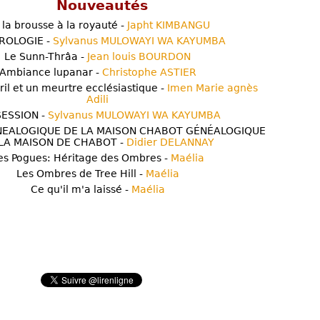
Nouveautés
 la brousse à la royauté -
Japht KIMBANGU
ROLOGIE -
Sylvanus MULOWAYI WA KAYUMBA
Le Sunn-Thrâa -
Jean louis BOURDON
Ambiance lupanar -
Christophe ASTIER
ril et un meurtre ecclésiastique -
Imen Marie agnès
Adili
ESSION -
Sylvanus MULOWAYI WA KAYUMBA
NEALOGIQUE DE LA MAISON CHABOT GÉNÉALOGIQUE
LA MAISON DE CHABOT -
Didier DELANNAY
es Pogues: Héritage des Ombres -
Maélia
Les Ombres de Tree Hill -
Maélia
Ce qu'il m'a laissé -
Maélia