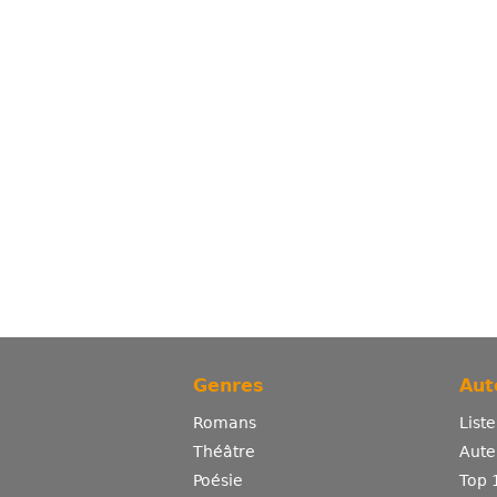
Genres
Aut
Romans
List
Théâtre
Aute
Poésie
Top 