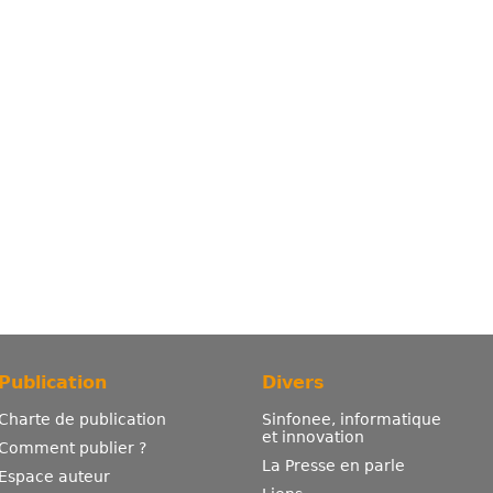
Publication
Divers
Charte de publication
Sinfonee, informatique
et innovation
Comment publier ?
La Presse en parle
Espace auteur