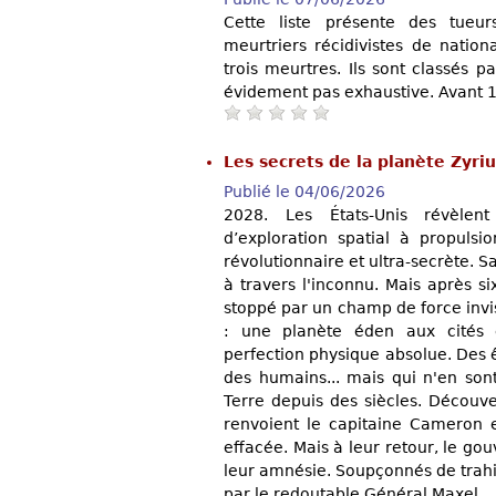
Cette liste présente des tueurs
meurtriers récidivistes de natio
trois meurtres. Ils sont classés p
évidement pas exhaustive. Avant 
Les secrets de la planète Zyri
Publié le 04/06/2026
2028. Les États-Unis révèle
d’exploration spatial à propulsi
révolutionnaire et ultra-secrète. 
à travers l'inconnu. Mais après s
stoppé par un champ de force invis
: une planète éden aux cités e
perfection physique absolue. Des 
des humains... mais qui n'en sont
Terre depuis des siècles. Découve
renvoient le capitaine Cameron 
effacée. Mais à leur retour, le g
leur amnésie. Soupçonnés de trahis
par le redoutable Général Maxel.