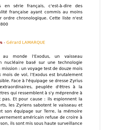
 en série français, c'est-à-dire des
nalité française ayant commis au moins
ar ordre chronologique. Cette liste n'est
1800
us
-
Gérard LAMARQUE
nt au monde l’Exodus, un vaisseau
on nucléaire basé sur une technologie
Sa mission : un voyage test de douze mois
ix mois de vol, l’Exodus est brutalement
ible. Face à l'équipage se dresse Zyrius
xtraordinaires, peuplée d'êtres à la
êtres qui ressemblent à s'y méprendre à
 pas. Et pour cause : ils espionnent la
rts, les Zyriens sabotent le vaisseau et
et son équipage sur Terre, la mémoire
ouvernement américain refuse de croire à
on, ils sont mis sous haute surveillance