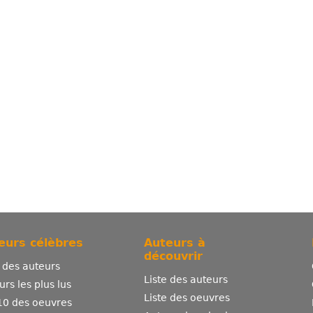
eurs célèbres
Auteurs à
découvrir
e des auteurs
Liste des auteurs
urs les plus lus
Liste des oeuvres
10 des oeuvres