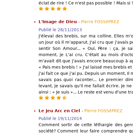
éclat de rire ! Ce n'est pas possible ! Mais si 
L'Image de Dieu
-
Pierre FOSSéPREZ
Publié le 28/11/2013
J'élevai des brebis, sur ma colline. Elles m'
un jour où Il m’apparut. J'ai cru que j'avais pé
sentir Son Amour... « Oui, Père : ça, je sa
moment, je L'ai cru. C'était au mois d'octo
m'avait dit que j'avais encore beaucoup à app
« Pais mes brebis ! » J'ai laissé mes brebis et 
j'ai fait ce que j'ai pu. Depuis un moment, Il 
savais pas quoi raconter... Le premier 
levant, je savais qu'il me fallait écrire. Je 
ainsi : « Je suis »... Le reste est venu d'une tra
Le Jeu Arc en Ciel
-
Pierre FOSSéPREZ
Publié le 19/11/2014
Comment sortir de cette léthargie des gens
société? Comment leur faire comprendre qu'i