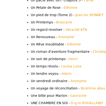
Un pacte avec lui?! chapitre 5 -
Carlie
Un Petale de Rose -
Eléonne
Un pied de trop (Tome 2) -
Jean-luc BONNET
Un Printemps -
Brascarie
Un regard revolver -
Véracité-KTN
Un Renouveau -
Anonyme
Un Rêve Inoubliable -
Eléonne
Un roman d'aventure fragmentaire -
Christo
Un soir de printemps -
Henri
Un temps révolu -
Louisa Luna
Un tendre voyou -
Alairo
Un vendredi ordinaire -
Anonyme
Un voyage de réconciliation -
Ibrahima abo
Une bitte pour Marion -
Gavroche
UNE CHAMBRE EN SOI -
D-g-m ROUALLAND