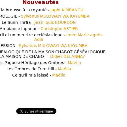
Nouveautés
 la brousse à la royauté -
Japht KIMBANGU
ROLOGIE -
Sylvanus MULOWAYI WA KAYUMBA
Le Sunn-Thrâa -
Jean louis BOURDON
Ambiance lupanar -
Christophe ASTIER
ril et un meurtre ecclésiastique -
Imen Marie agnès
Adili
ESSION -
Sylvanus MULOWAYI WA KAYUMBA
NEALOGIQUE DE LA MAISON CHABOT GÉNÉALOGIQUE
LA MAISON DE CHABOT -
Didier DELANNAY
es Pogues: Héritage des Ombres -
Maélia
Les Ombres de Tree Hill -
Maélia
Ce qu'il m'a laissé -
Maélia