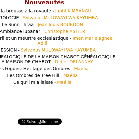
Nouveautés
 la brousse à la royauté -
Japht KIMBANGU
ROLOGIE -
Sylvanus MULOWAYI WA KAYUMBA
Le Sunn-Thrâa -
Jean louis BOURDON
Ambiance lupanar -
Christophe ASTIER
ril et un meurtre ecclésiastique -
Imen Marie agnès
Adili
ESSION -
Sylvanus MULOWAYI WA KAYUMBA
NEALOGIQUE DE LA MAISON CHABOT GÉNÉALOGIQUE
LA MAISON DE CHABOT -
Didier DELANNAY
es Pogues: Héritage des Ombres -
Maélia
Les Ombres de Tree Hill -
Maélia
Ce qu'il m'a laissé -
Maélia