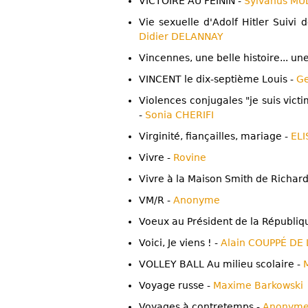
VICTOIRE AU FEININ -
Sylvanus M
Vie sexuelle d'Adolf Hitler Suivi 
Didier DELANNAY
Vincennes, une belle histoire... une
VINCENT le dix-septième Louis -
Ge
Violences conjugales "je suis vict
-
Sonia CHERIFI
Virginité, fiançailles, mariage -
ELI
Vivre -
Rovine
Vivre à la Maison Smith de Richar
VM/R -
Anonyme
Voeux au Président de la Républiq
Voici, Je viens ! -
Alain COUPPÉ DE
VOLLEY BALL Au milieu scolaire -
Voyage russe -
Maxime Barkowski
Voyages à contretemps -
Anonym