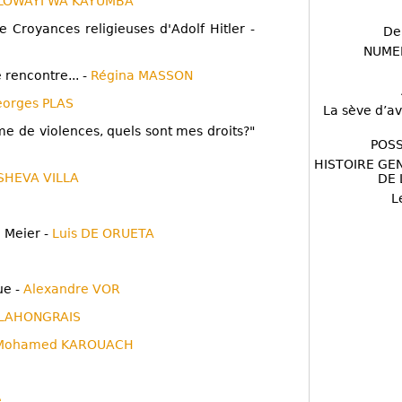
ULOWAYI WA KAYUMBA
de Croyances religieuses d'Adolf Hitler -
De
NUME
 rencontre... -
Régina MASSON
orges PLAS
La sève d’av
ime de violences, quels sont mes droits?"
POSS
HISTOIRE GE
SHEVA VILLA
DE 
L
d Meier -
Luis DE ORUETA
ue -
Alexandre VOR
 LAHONGRAIS
Mohamed KAROUACH
e