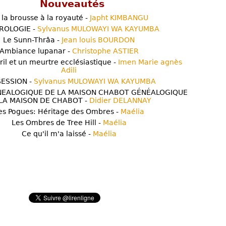
Nouveautés
 la brousse à la royauté -
Japht KIMBANGU
ROLOGIE -
Sylvanus MULOWAYI WA KAYUMBA
Le Sunn-Thrâa -
Jean louis BOURDON
Ambiance lupanar -
Christophe ASTIER
ril et un meurtre ecclésiastique -
Imen Marie agnès
Adili
ESSION -
Sylvanus MULOWAYI WA KAYUMBA
NEALOGIQUE DE LA MAISON CHABOT GÉNÉALOGIQUE
LA MAISON DE CHABOT -
Didier DELANNAY
es Pogues: Héritage des Ombres -
Maélia
Les Ombres de Tree Hill -
Maélia
Ce qu'il m'a laissé -
Maélia