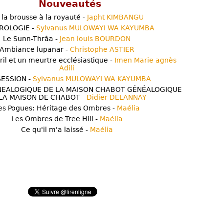
Nouveautés
 la brousse à la royauté -
Japht KIMBANGU
ROLOGIE -
Sylvanus MULOWAYI WA KAYUMBA
Le Sunn-Thrâa -
Jean louis BOURDON
Ambiance lupanar -
Christophe ASTIER
ril et un meurtre ecclésiastique -
Imen Marie agnès
Adili
ESSION -
Sylvanus MULOWAYI WA KAYUMBA
NEALOGIQUE DE LA MAISON CHABOT GÉNÉALOGIQUE
LA MAISON DE CHABOT -
Didier DELANNAY
es Pogues: Héritage des Ombres -
Maélia
Les Ombres de Tree Hill -
Maélia
Ce qu'il m'a laissé -
Maélia