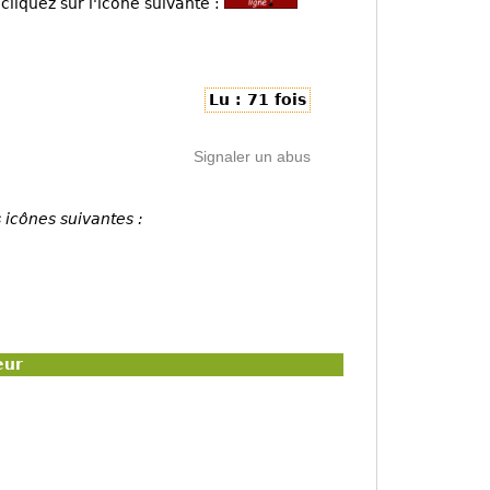
cliquez sur l'icône suivante :
Lu : 71 fois
Signaler un abus
 icônes suivantes :
eur