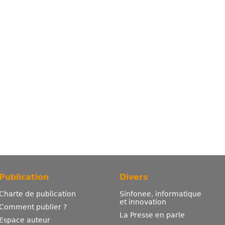
Publication
Divers
Charte de publication
Sinfonee, informatique
et innovation
Comment publier ?
La Presse en parle
Espace auteur