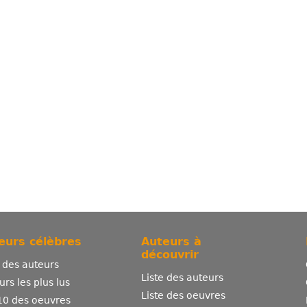
eurs célèbres
Auteurs à
découvrir
e des auteurs
Liste des auteurs
urs les plus lus
Liste des oeuvres
10 des oeuvres