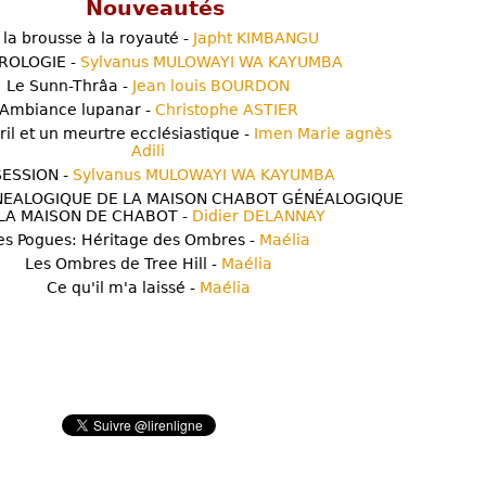
Nouveautés
 la brousse à la royauté -
Japht KIMBANGU
ROLOGIE -
Sylvanus MULOWAYI WA KAYUMBA
Le Sunn-Thrâa -
Jean louis BOURDON
Ambiance lupanar -
Christophe ASTIER
ril et un meurtre ecclésiastique -
Imen Marie agnès
Adili
ESSION -
Sylvanus MULOWAYI WA KAYUMBA
NEALOGIQUE DE LA MAISON CHABOT GÉNÉALOGIQUE
LA MAISON DE CHABOT -
Didier DELANNAY
es Pogues: Héritage des Ombres -
Maélia
Les Ombres de Tree Hill -
Maélia
Ce qu'il m'a laissé -
Maélia