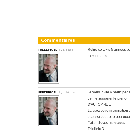
Commentaires
Relire ce texte 5 années pa
FREDERIC D.,
il y a 6 ans
raisonnance.
Je vous invite à participer
FREDERIC D.,
il y a 10 ans
de me suggérer le prénom 
D'AUTOMNE...
Laissez votre imagination 
et aussi peut-être pourquoi 
J'attends vos messages.
Frédéric D.