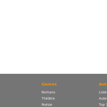
Genres
Aut
Romans
List
Théâtre
Aute
Poésie
Top 