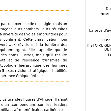
De
NUME
t pas un exercice de nostalgie, mais un
raçant leurs combats, leurs réussites
La sève d’av
a diversité des voies empruntées pour
continent. Cette classification, loin
POSS
uvert aux révisions à la lumière des
HISTOIRE GE
DE 
ui émergent. Elle rappelle que le
L
des noms illustres, mais qu’il résulte
vité et de résilience transmise de
 typologie hiérarchique des hommes
5 axes : vision stratégique - habilités
 cohérence éthique (éthos).
lus grandes figures d'Afrique. Il s'agit
s, d'un compendium sur les leaders
ntillais, afro-américains, caribéens).