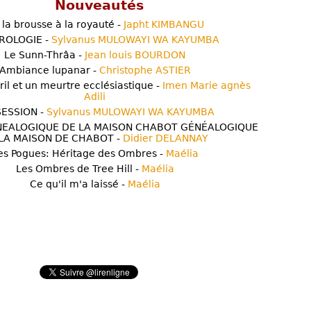
Nouveautés
 la brousse à la royauté -
Japht KIMBANGU
ROLOGIE -
Sylvanus MULOWAYI WA KAYUMBA
Le Sunn-Thrâa -
Jean louis BOURDON
Ambiance lupanar -
Christophe ASTIER
ril et un meurtre ecclésiastique -
Imen Marie agnès
Adili
ESSION -
Sylvanus MULOWAYI WA KAYUMBA
NEALOGIQUE DE LA MAISON CHABOT GÉNÉALOGIQUE
LA MAISON DE CHABOT -
Didier DELANNAY
es Pogues: Héritage des Ombres -
Maélia
Les Ombres de Tree Hill -
Maélia
Ce qu'il m'a laissé -
Maélia