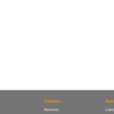
Genres
Aut
Romans
List