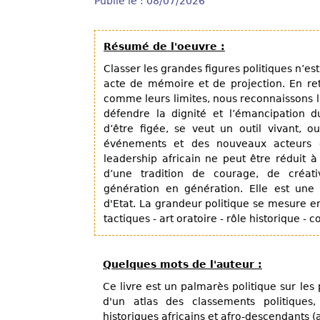
Publié le : 08/07/2026
Résumé de l'oeuvre :
Classer les grandes figures politiques n’es
acte de mémoire et de projection. En ret
comme leurs limites, nous reconnaissons l
défendre la dignité et l’émancipation du 
d’être figée, se veut un outil vivant, o
événements et des nouveaux acteurs q
leadership africain ne peut être réduit à 
d’une tradition de courage, de créati
génération en génération. Elle est une
d'Etat. La grandeur politique se mesure en 
tactiques - art oratoire - rôle historique -
Quelques mots de l'auteur :
Ce livre est un palmarès politique sur les p
d'un atlas des classements politique
historiques africains et afro-descendants (a