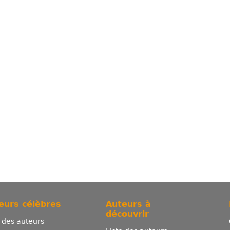
eurs célèbres
Auteurs à
découvrir
e des auteurs