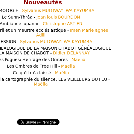
Nouveautés
ROLOGIE -
Sylvanus MULOWAYI WA KAYUMBA
Le Sunn-Thrâa -
Jean louis BOURDON
Ambiance lupanar -
Christophe ASTIER
ril et un meurtre ecclésiastique -
Imen Marie agnès
Adili
ESSION -
Sylvanus MULOWAYI WA KAYUMBA
NEALOGIQUE DE LA MAISON CHABOT GÉNÉALOGIQUE
LA MAISON DE CHABOT -
Didier DELANNAY
es Pogues: Héritage des Ombres -
Maélia
Les Ombres de Tree Hill -
Maélia
Ce qu'il m'a laissé -
Maélia
 la cartographie du silence: LES VEILLEURS DU FEU -
Maélia