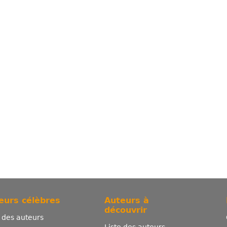
eurs célèbres
Auteurs à
découvrir
e des auteurs