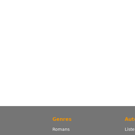
Genres
Aut
Romans
List