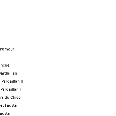
e d'amour
aincue
 Pardaillan
e Pardaillan II
 Pardaillan I
urs du Chico
 et Fausta
Fausta