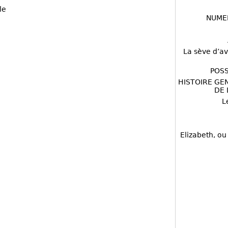
le
NUME
La sève d’av
POSS
HISTOIRE GE
DE 
L
Elizabeth, ou