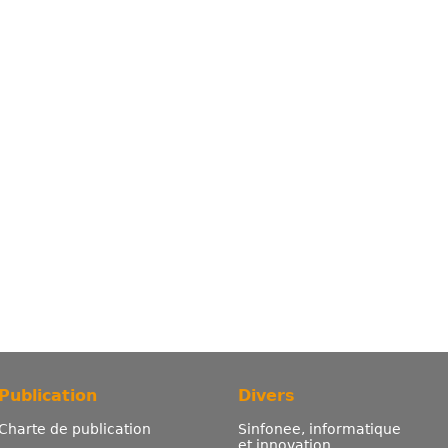
Publication
Divers
Charte de publication
Sinfonee, informatique
et innovation