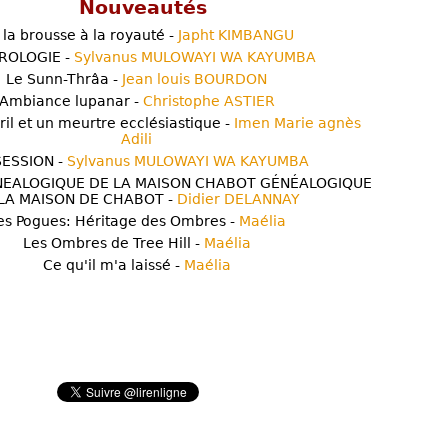
Nouveautés
 la brousse à la royauté -
Japht KIMBANGU
ROLOGIE -
Sylvanus MULOWAYI WA KAYUMBA
Le Sunn-Thrâa -
Jean louis BOURDON
Ambiance lupanar -
Christophe ASTIER
ril et un meurtre ecclésiastique -
Imen Marie agnès
Adili
ESSION -
Sylvanus MULOWAYI WA KAYUMBA
NEALOGIQUE DE LA MAISON CHABOT GÉNÉALOGIQUE
LA MAISON DE CHABOT -
Didier DELANNAY
es Pogues: Héritage des Ombres -
Maélia
Les Ombres de Tree Hill -
Maélia
Ce qu'il m'a laissé -
Maélia