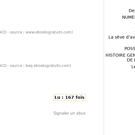
De
NUME
EVACO - source : www.ebooksgratuits.com)
La sève d’av
POSS
HISTOIRE GE
DE 
EVACO - source : beq.ebooksgratuits.com)
L
Lu : 167 fois
Signaler un abus