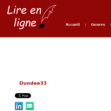
Accueil
Genres
|
Dundee33