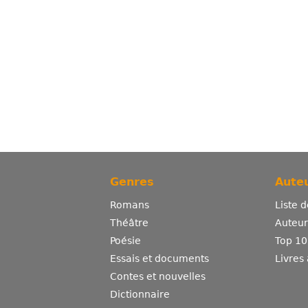
Genres
Auteu
Romans
Liste 
Théâtre
Auteurs
Poésie
Top 10
Essais et documents
Livres
Contes et nouvelles
Dictionnaire