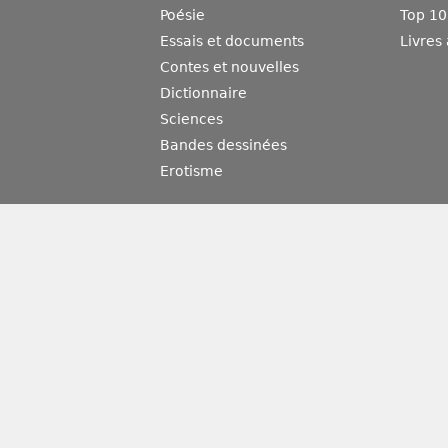
Poésie
Top 10
Essais et documents
Livres
Contes et nouvelles
Dictionnaire
Sciences
Bandes dessinées
Erotisme