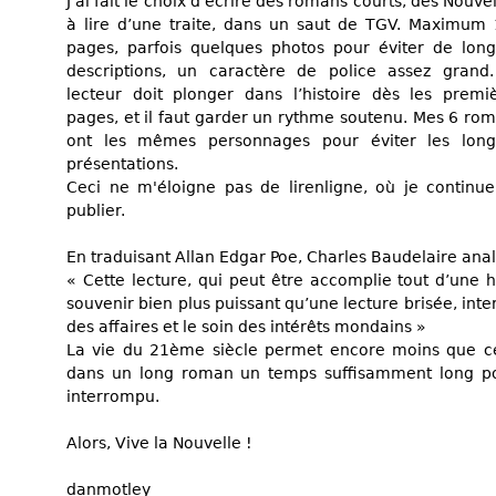
J’ai fait le choix d’écrire des romans courts, des Nouvel
à lire d’une traite, dans un saut de TGV. Maximum
pages, parfois quelques photos pour éviter de lon
descriptions, un caractère de police assez grand
lecteur doit plonger dans l’histoire dès les premi
pages, et il faut garder un rythme soutenu. Mes 6 ro
ont les mêmes personnages pour éviter les long
présentations.
Ceci ne m'éloigne pas de lirenligne, où je continu
publier.
En traduisant Allan Edgar Poe, Charles Baudelaire anal
« Cette lecture, qui peut être accomplie tout d’une ha
souvenir bien plus puissant qu’une lecture brisée, int
des affaires et le soin des intérêts mondains »
La vie du 21ème siècle permet encore moins que c
dans un long roman un temps suffisamment long po
interrompu.
Alors, Vive la Nouvelle !
danmotley