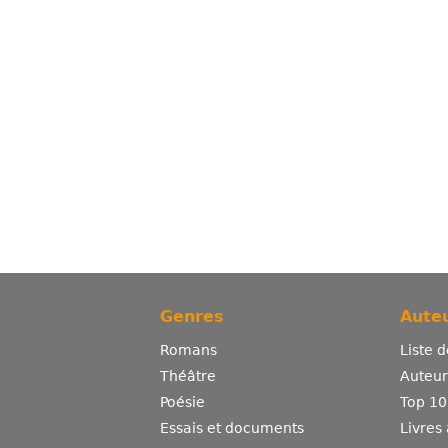
Genres
Auteu
Romans
Liste 
Théâtre
Auteurs
Poésie
Top 10
Essais et documents
Livres