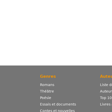
Genres
Auteu
Romans
Liste 
Théâtre
Auteurs
Poésie
Top 10
Essais et documents
Livres
Contes et nouvelles