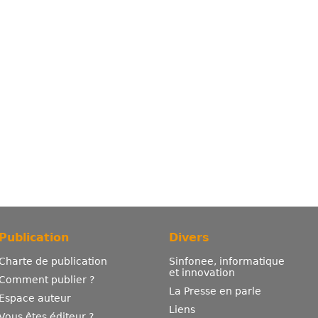
Publication
Divers
Charte de publication
Sinfonee, informatique
et innovation
Comment publier ?
La Presse en parle
Espace auteur
Liens
Vous êtes éditeur ?