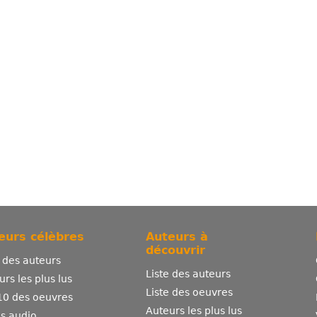
eurs célèbres
Auteurs à
découvrir
e des auteurs
Liste des auteurs
urs les plus lus
Liste des oeuvres
10 des oeuvres
Auteurs les plus lus
es audio