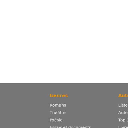
Genres
Aut
Romans
List
Théâtre
Aute
Poésie
Top 
Essais et documents
Livr