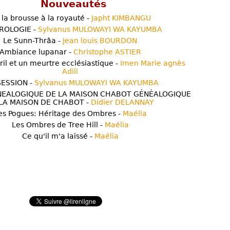
Nouveautés
 la brousse à la royauté -
Japht KIMBANGU
ROLOGIE -
Sylvanus MULOWAYI WA KAYUMBA
Le Sunn-Thrâa -
Jean louis BOURDON
Ambiance lupanar -
Christophe ASTIER
ril et un meurtre ecclésiastique -
Imen Marie agnès
Adili
ESSION -
Sylvanus MULOWAYI WA KAYUMBA
NEALOGIQUE DE LA MAISON CHABOT GÉNÉALOGIQUE
LA MAISON DE CHABOT -
Didier DELANNAY
es Pogues: Héritage des Ombres -
Maélia
Les Ombres de Tree Hill -
Maélia
Ce qu'il m'a laissé -
Maélia