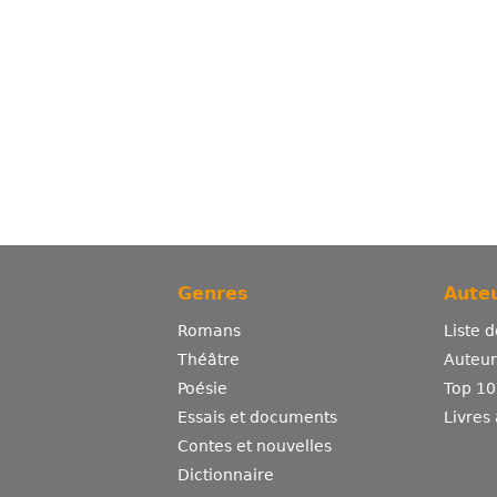
Genres
Auteu
Romans
Liste 
Théâtre
Auteurs
Poésie
Top 10
Essais et documents
Livres
Contes et nouvelles
Dictionnaire