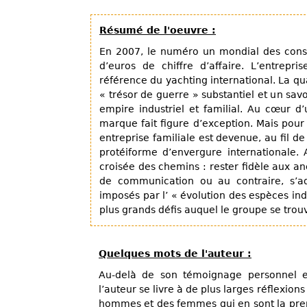
Résumé de l'oeuvre :
En 2007, le numéro un mondial des constr
d’euros de chiffre d’affaire. L’entrep
référence du yachting international. La q
« trésor de guerre » substantiel et un savo
empire industriel et familial. Au cœur d
marque fait figure d’exception. Mais pou
entreprise familiale est devenue, au fil 
protéiforme d’envergure internationale. 
croisée des chemins : rester fidèle aux
de communication ou au contraire, s’a
imposés par l’ « évolution des espèces indu
plus grands défis auquel le groupe se trou
Quelques mots de l'auteur :
Au-delà de son témoignage personnel et
l’auteur se livre à de plus larges réflexio
hommes et des femmes qui en sont la premi