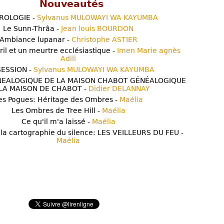
Nouveautés
ROLOGIE -
Sylvanus MULOWAYI WA KAYUMBA
Le Sunn-Thrâa -
Jean louis BOURDON
Ambiance lupanar -
Christophe ASTIER
ril et un meurtre ecclésiastique -
Imen Marie agnès
Adili
ESSION -
Sylvanus MULOWAYI WA KAYUMBA
NEALOGIQUE DE LA MAISON CHABOT GÉNÉALOGIQUE
LA MAISON DE CHABOT -
Didier DELANNAY
es Pogues: Héritage des Ombres -
Maélia
Les Ombres de Tree Hill -
Maélia
Ce qu'il m'a laissé -
Maélia
 la cartographie du silence: LES VEILLEURS DU FEU -
Maélia