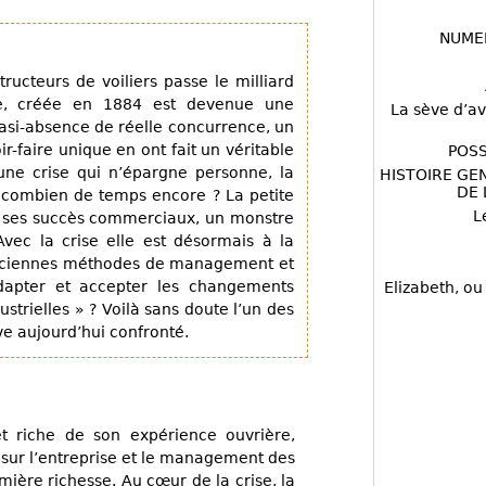
NUME
ucteurs de voiliers passe le milliard
rise, créée en 1884 est devenue une
La sève d’av
uasi-absence de réelle concurrence, un
ir-faire unique en ont fait un véritable
POSS
’une crise qui n’épargne personne, la
HISTOIRE GE
DE 
r combien de temps encore ? La petite
L
de ses succès commerciaux, un monstre
Avec la crise elle est désormais à la
 anciennes méthodes de management et
dapter et accepter les changements
Elizabeth, ou
strielles » ? Voilà sans doute l’un des
ve aujourd’hui confronté.
 riche de son expérience ouvrière,
ns sur l’entreprise et le management des
ère richesse. Au cœur de la crise, la