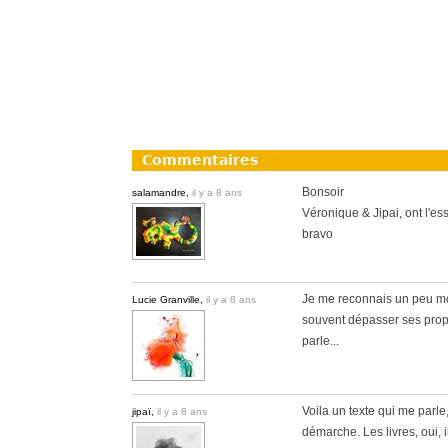
Commentaires
Bonsoir
salamandre,
il y a 8 ans
Véronique & Jipai, ont l'ess
bravo
Je me reconnais un peu moi 
Lucie Granville,
il y a 8 ans
souvent dépasser ses propr
parle...
Voila un texte qui me parle
jipaï,
il y a 8 ans
démarche. Les livres, oui, i