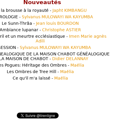
Nouveautés
 la brousse à la royauté -
Japht KIMBANGU
ROLOGIE -
Sylvanus MULOWAYI WA KAYUMBA
Le Sunn-Thrâa -
Jean louis BOURDON
Ambiance lupanar -
Christophe ASTIER
ril et un meurtre ecclésiastique -
Imen Marie agnès
Adili
ESSION -
Sylvanus MULOWAYI WA KAYUMBA
NEALOGIQUE DE LA MAISON CHABOT GÉNÉALOGIQUE
LA MAISON DE CHABOT -
Didier DELANNAY
es Pogues: Héritage des Ombres -
Maélia
Les Ombres de Tree Hill -
Maélia
Ce qu'il m'a laissé -
Maélia