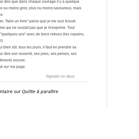
t se dire que dans chaque ouvrage il y a quelque
plus ou moins gros, plus ou moins savoureux, mais
ce.
ler, "faire un livre" parce que je me suis trouvé
me qui ne voulait pas que je m'exprime. Tout
"quelques uns" avec de bons retours (les copains,
!)
 bien sûr, tous les jours, il faut en prendre sa
our dire son ressenti, ses joies, ses peines, ses
ntiments encore.
ssé sur ma page.
Signaler un abus
ntaire sur
Quitte à paraître