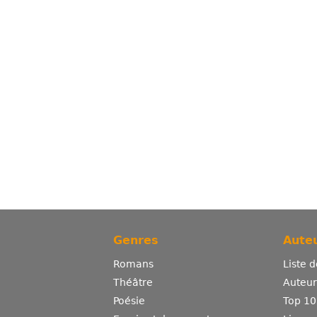
Genres
Auteu
Romans
Liste 
Théâtre
Auteurs
Poésie
Top 10