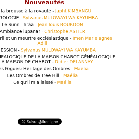
Nouveautés
 la brousse à la royauté -
Japht KIMBANGU
ROLOGIE -
Sylvanus MULOWAYI WA KAYUMBA
Le Sunn-Thrâa -
Jean louis BOURDON
Ambiance lupanar -
Christophe ASTIER
ril et un meurtre ecclésiastique -
Imen Marie agnès
Adili
ESSION -
Sylvanus MULOWAYI WA KAYUMBA
NEALOGIQUE DE LA MAISON CHABOT GÉNÉALOGIQUE
LA MAISON DE CHABOT -
Didier DELANNAY
es Pogues: Héritage des Ombres -
Maélia
Les Ombres de Tree Hill -
Maélia
Ce qu'il m'a laissé -
Maélia