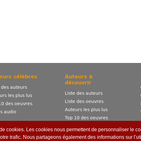
eurs célèbres
Auteurs à
découvrir
e des auteurs
Liste des auteurs
urs les plus lus
Liste des oeuvres
10 des oeuvres
Auteurs les plus lus
es audio
Top 10 des oeuvres
Comment publier ?
 de cookies. Les cookies nous permettent de personnaliser le con
otre trafic. Nous partageons également des informations sur l'uti