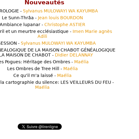
Nouveautés
ROLOGIE -
Sylvanus MULOWAYI WA KAYUMBA
Le Sunn-Thrâa -
Jean louis BOURDON
Ambiance lupanar -
Christophe ASTIER
ril et un meurtre ecclésiastique -
Imen Marie agnès
Adili
ESSION -
Sylvanus MULOWAYI WA KAYUMBA
NEALOGIQUE DE LA MAISON CHABOT GÉNÉALOGIQUE
LA MAISON DE CHABOT -
Didier DELANNAY
es Pogues: Héritage des Ombres -
Maélia
Les Ombres de Tree Hill -
Maélia
Ce qu'il m'a laissé -
Maélia
 la cartographie du silence: LES VEILLEURS DU FEU -
Maélia