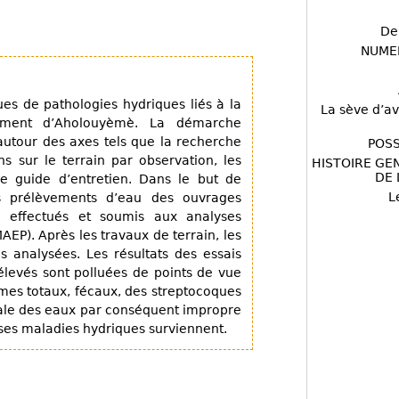
De
NUME
ues de pathologies hydriques liés à la
La sève d’av
sement d’Aholouyèmè. La démarche
utour des axes tels que la recherche
POSS
s sur le terrain par observation, les
HISTOIRE GE
DE 
e guide d’entretien. Dans le but de
L
s prélèvements d’eau des ouvrages
té effectués et soumis aux analyses
EP). Après les travaux de terrain, les
s analysées. Les résultats des essais
élevés sont polluées de points de vue
mes totaux, fécaux, des streptocoques
cale des eaux par conséquent impropre
s maladies hydriques surviennent.