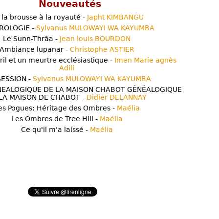
Nouveautés
 la brousse à la royauté -
Japht KIMBANGU
ROLOGIE -
Sylvanus MULOWAYI WA KAYUMBA
Le Sunn-Thrâa -
Jean louis BOURDON
Ambiance lupanar -
Christophe ASTIER
ril et un meurtre ecclésiastique -
Imen Marie agnès
Adili
ESSION -
Sylvanus MULOWAYI WA KAYUMBA
NEALOGIQUE DE LA MAISON CHABOT GÉNÉALOGIQUE
LA MAISON DE CHABOT -
Didier DELANNAY
es Pogues: Héritage des Ombres -
Maélia
Les Ombres de Tree Hill -
Maélia
Ce qu'il m'a laissé -
Maélia