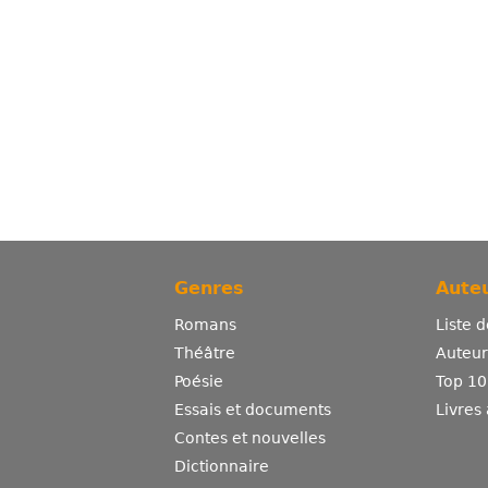
Genres
Auteu
Romans
Liste 
Théâtre
Auteurs
Poésie
Top 10
Essais et documents
Livres
Contes et nouvelles
Dictionnaire