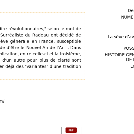
De
NUME
dire révolutionnaires," selon le mot de
Surréaliste du Radeau ont décidé de
La sève d’av
rève générale en France, susceptible
 d'être le Nouvel-An de l'An I. Dans
POSS
lication, entre celle-ci et la troisième,
HISTOIRE GE
DE 
on d'un autre pour plus de clarté sont
L
éer déjà des "variantes" d'une tradition
om/