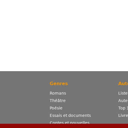
Genres
Aut
Romans
List
Théâtre
Aute
Poésie
Top 
Essais et documents
Livr
Contes et nouvelles