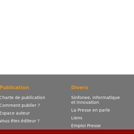
Publication
Divers
Charte de publication
Sinfonee, informatique
et innovation
Comment publier ?
La Presse en parle
Espace auteur
Liens
Vous êtes éditeur ?
Emploi Presse
Mentions légales