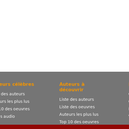
eurs célèbres
Auteurs à
découvrir
e des auteurs
Liste des auteurs
urs les plus lus
Liste des oeuvres
10 des oeuvres
Auteurs les plus lus
es audio
Top 10 des oeuvres