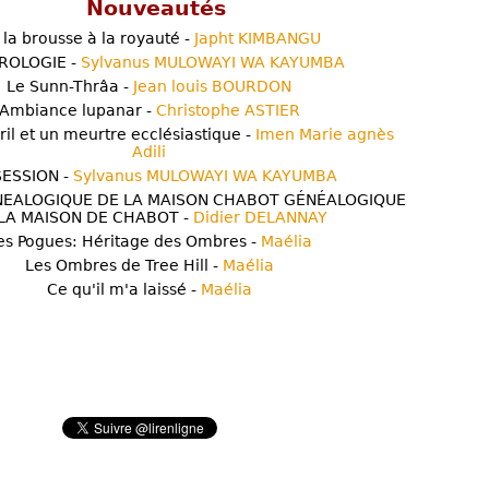
Nouveautés
 la brousse à la royauté -
Japht KIMBANGU
ROLOGIE -
Sylvanus MULOWAYI WA KAYUMBA
Le Sunn-Thrâa -
Jean louis BOURDON
Ambiance lupanar -
Christophe ASTIER
ril et un meurtre ecclésiastique -
Imen Marie agnès
Adili
ESSION -
Sylvanus MULOWAYI WA KAYUMBA
NEALOGIQUE DE LA MAISON CHABOT GÉNÉALOGIQUE
LA MAISON DE CHABOT -
Didier DELANNAY
es Pogues: Héritage des Ombres -
Maélia
Les Ombres de Tree Hill -
Maélia
Ce qu'il m'a laissé -
Maélia