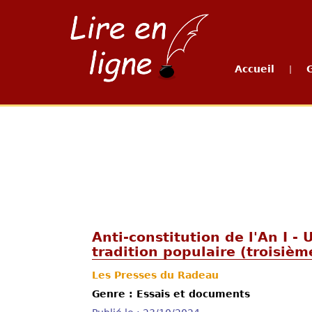
Accueil
|
Anti-constitution de l'An I -
tradition populaire (troisiè
Les Presses du Radeau
Genre : Essais et documents