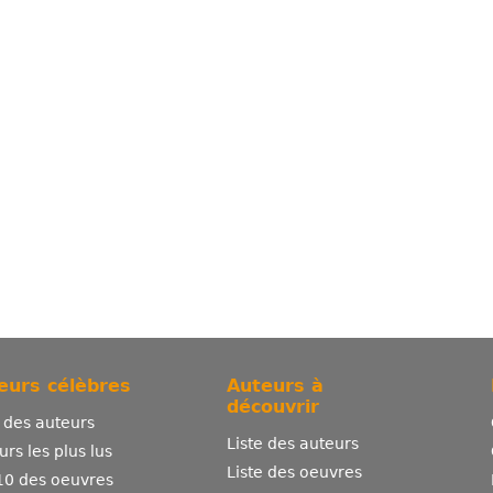
eurs célèbres
Auteurs à
découvrir
e des auteurs
Liste des auteurs
urs les plus lus
Liste des oeuvres
10 des oeuvres