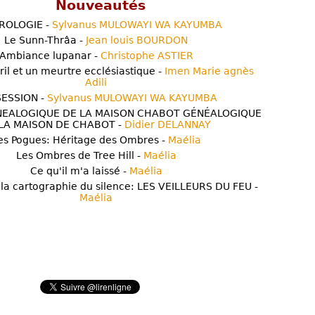
Nouveautés
ROLOGIE -
Sylvanus MULOWAYI WA KAYUMBA
Le Sunn-Thrâa -
Jean louis BOURDON
Ambiance lupanar -
Christophe ASTIER
ril et un meurtre ecclésiastique -
Imen Marie agnès
Adili
ESSION -
Sylvanus MULOWAYI WA KAYUMBA
NEALOGIQUE DE LA MAISON CHABOT GÉNÉALOGIQUE
LA MAISON DE CHABOT -
Didier DELANNAY
es Pogues: Héritage des Ombres -
Maélia
Les Ombres de Tree Hill -
Maélia
Ce qu'il m'a laissé -
Maélia
 la cartographie du silence: LES VEILLEURS DU FEU -
Maélia