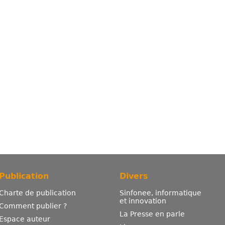
Publication
Divers
Charte de publication
Sinfonee, informatique
et innovation
Comment publier ?
La Presse en parle
Espace auteur