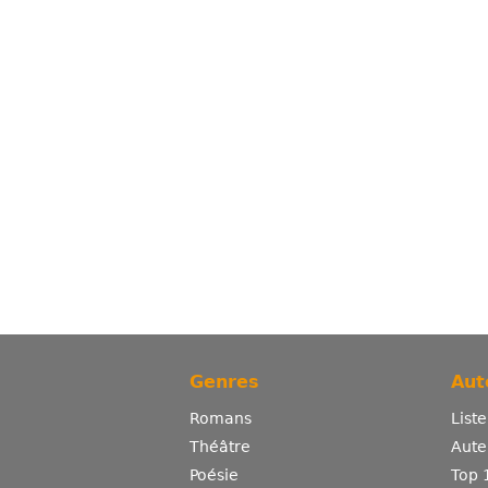
Genres
Aut
Romans
List
Théâtre
Aute
Poésie
Top 