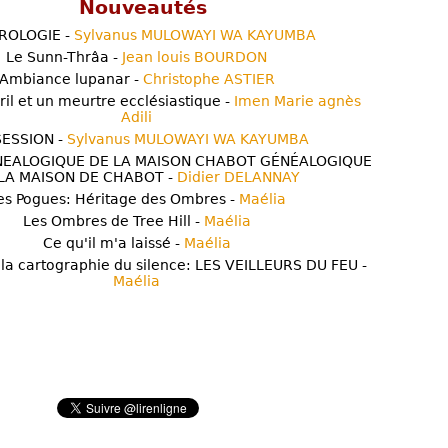
Nouveautés
ROLOGIE -
Sylvanus MULOWAYI WA KAYUMBA
Le Sunn-Thrâa -
Jean louis BOURDON
Ambiance lupanar -
Christophe ASTIER
ril et un meurtre ecclésiastique -
Imen Marie agnès
Adili
ESSION -
Sylvanus MULOWAYI WA KAYUMBA
NEALOGIQUE DE LA MAISON CHABOT GÉNÉALOGIQUE
LA MAISON DE CHABOT -
Didier DELANNAY
es Pogues: Héritage des Ombres -
Maélia
Les Ombres de Tree Hill -
Maélia
Ce qu'il m'a laissé -
Maélia
 la cartographie du silence: LES VEILLEURS DU FEU -
Maélia