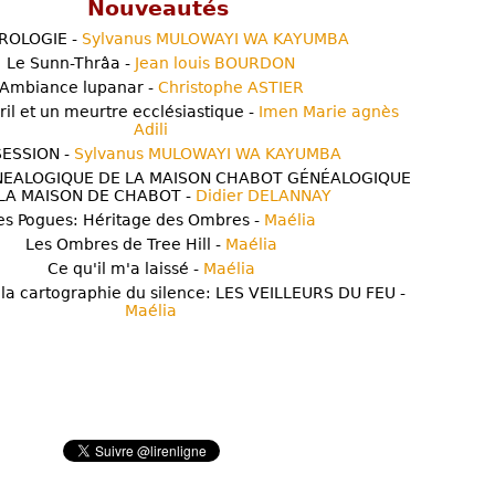
Nouveautés
ROLOGIE -
Sylvanus MULOWAYI WA KAYUMBA
Le Sunn-Thrâa -
Jean louis BOURDON
Ambiance lupanar -
Christophe ASTIER
ril et un meurtre ecclésiastique -
Imen Marie agnès
Adili
ESSION -
Sylvanus MULOWAYI WA KAYUMBA
NEALOGIQUE DE LA MAISON CHABOT GÉNÉALOGIQUE
LA MAISON DE CHABOT -
Didier DELANNAY
es Pogues: Héritage des Ombres -
Maélia
Les Ombres de Tree Hill -
Maélia
Ce qu'il m'a laissé -
Maélia
 la cartographie du silence: LES VEILLEURS DU FEU -
Maélia