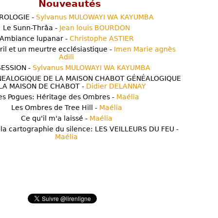
Nouveautés
ROLOGIE -
Sylvanus MULOWAYI WA KAYUMBA
Le Sunn-Thrâa -
Jean louis BOURDON
Ambiance lupanar -
Christophe ASTIER
ril et un meurtre ecclésiastique -
Imen Marie agnès
Adili
ESSION -
Sylvanus MULOWAYI WA KAYUMBA
NEALOGIQUE DE LA MAISON CHABOT GÉNÉALOGIQUE
LA MAISON DE CHABOT -
Didier DELANNAY
es Pogues: Héritage des Ombres -
Maélia
Les Ombres de Tree Hill -
Maélia
Ce qu'il m'a laissé -
Maélia
 la cartographie du silence: LES VEILLEURS DU FEU -
Maélia