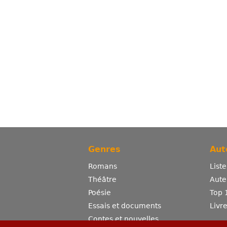
Genres
Aut
Romans
List
Théâtre
Aute
Poésie
Top 
Essais et documents
Livr
Contes et nouvelles