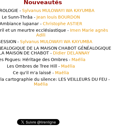
Nouveautés
ROLOGIE -
Sylvanus MULOWAYI WA KAYUMBA
Le Sunn-Thrâa -
Jean louis BOURDON
Ambiance lupanar -
Christophe ASTIER
ril et un meurtre ecclésiastique -
Imen Marie agnès
Adili
ESSION -
Sylvanus MULOWAYI WA KAYUMBA
NEALOGIQUE DE LA MAISON CHABOT GÉNÉALOGIQUE
LA MAISON DE CHABOT -
Didier DELANNAY
es Pogues: Héritage des Ombres -
Maélia
Les Ombres de Tree Hill -
Maélia
Ce qu'il m'a laissé -
Maélia
 la cartographie du silence: LES VEILLEURS DU FEU -
Maélia