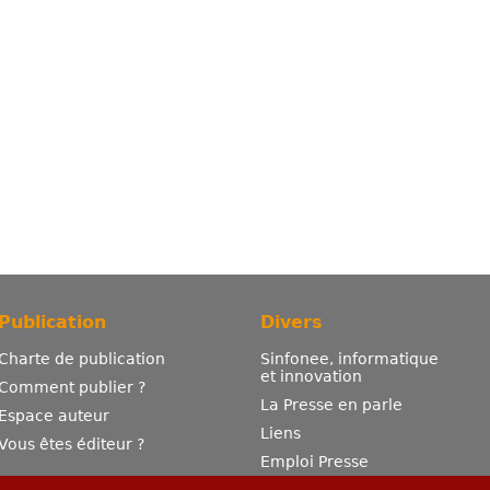
Publication
Divers
Charte de publication
Sinfonee, informatique
et innovation
Comment publier ?
La Presse en parle
Espace auteur
Liens
Vous êtes éditeur ?
Emploi Presse