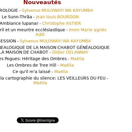
Nouveautés
ROLOGIE -
Sylvanus MULOWAYI WA KAYUMBA
Le Sunn-Thrâa -
Jean louis BOURDON
Ambiance lupanar -
Christophe ASTIER
ril et un meurtre ecclésiastique -
Imen Marie agnès
Adili
ESSION -
Sylvanus MULOWAYI WA KAYUMBA
NEALOGIQUE DE LA MAISON CHABOT GÉNÉALOGIQUE
LA MAISON DE CHABOT -
Didier DELANNAY
es Pogues: Héritage des Ombres -
Maélia
Les Ombres de Tree Hill -
Maélia
Ce qu'il m'a laissé -
Maélia
 la cartographie du silence: LES VEILLEURS DU FEU -
Maélia