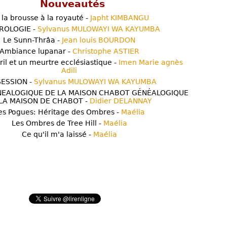
Nouveautés
 la brousse à la royauté -
Japht KIMBANGU
ROLOGIE -
Sylvanus MULOWAYI WA KAYUMBA
Le Sunn-Thrâa -
Jean louis BOURDON
Ambiance lupanar -
Christophe ASTIER
ril et un meurtre ecclésiastique -
Imen Marie agnès
Adili
ESSION -
Sylvanus MULOWAYI WA KAYUMBA
NEALOGIQUE DE LA MAISON CHABOT GÉNÉALOGIQUE
LA MAISON DE CHABOT -
Didier DELANNAY
es Pogues: Héritage des Ombres -
Maélia
Les Ombres de Tree Hill -
Maélia
Ce qu'il m'a laissé -
Maélia