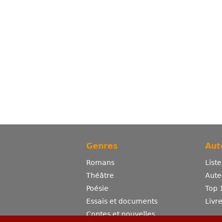
Genres
Aut
Romans
List
Théâtre
Aute
Poésie
Top 
Essais et documents
Livr
Contes et nouvelles