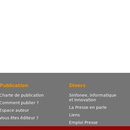
Publication
Divers
Charte de publication
Sinfonee, informatique
et innovation
Comment publier ?
La Presse en parle
Espace auteur
Liens
Vous êtes éditeur ?
Emploi Presse