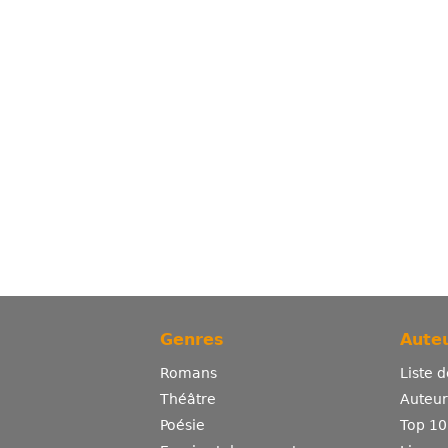
Genres
Auteu
Romans
Liste 
Théâtre
Auteurs
Poésie
Top 10