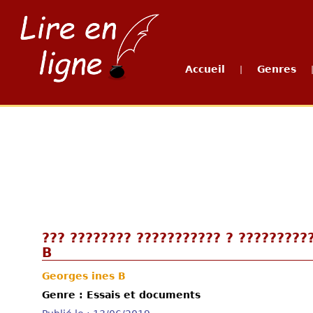
Accueil
Genres
|
??? ???????? ??????????? ? ????????
B
Georges ines B
Genre : Essais et documents