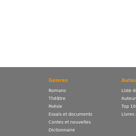
Genres
Auteu
Romans
Liste 
Théâtre
Auteurs
Poésie
Top 10
Essais et documents
Livres
Contes et nouvelles
Dictionnaire